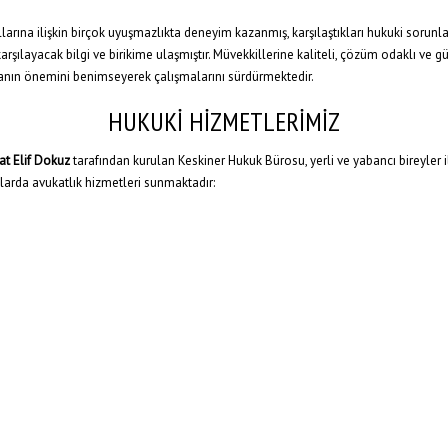
larına ilişkin birçok uyuşmazlıkta deneyim kazanmış, karşılaştıkları hukuki sorunl
arşılayacak bilgi ve birikime ulaşmıştır. Müvekkillerine kaliteli, çözüm odaklı ve 
rmanın önemini benimseyerek çalışmalarını sürdürmektedir.
HUKUKİ HİZMETLERİMİZ
at Elif Dokuz
tarafından kurulan Keskiner Hukuk Bürosu, yerli ve yabancı bireyler il
larda avukatlık hizmetleri sunmaktadır: