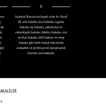
beci
İstanbul Barosu'na kayıtlı olan Av. Yusuf
p,
ER, aile hukuku, kira hukuku, sigorta
rak
hukuku, tıp hukuku, yabancılar ve
l,
vatandaşlık hukuku, tüketici hukuku, icra
e,
ve iflas hukuku, telif hakları ve vergi
t
hukuku gibi farklı hukuk dallarında
iğer
avukatlık ve profesyonel danışmanlık
e
hizmeti sunmaktadır.
t
AKALELER
4,