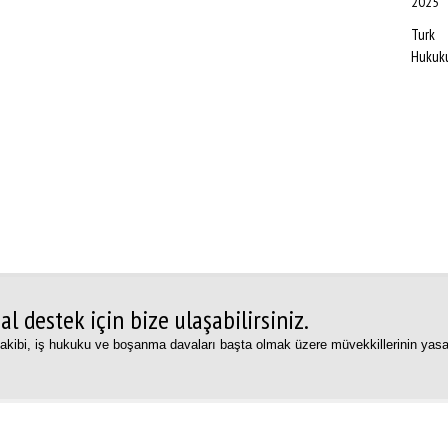
2025
Turk
Hukuk
l destek için bize ulaşabilirsiniz.
k takibi, iş hukuku ve boşanma davaları başta olmak üzere müvekkillerinin yasal