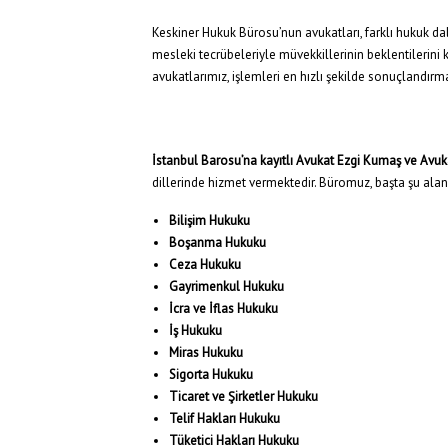
Keskiner Hukuk Bürosu’nun avukatları, farklı hukuk dal
mesleki tecrübeleriyle müvekkillerinin beklentilerini k
avukatlarımız, işlemleri en hızlı şekilde sonuçlandı
İstanbul Barosu’na kayıtlı Avukat Ezgi Kumaş ve Avuk
dillerinde hizmet vermektedir. Büromuz, başta şu alan
Bilişim Hukuku
Boşanma Hukuku
Ceza Hukuku
Gayrimenkul Hukuku
İcra ve İflas Hukuku
İş Hukuku
Miras Hukuku
Sigorta Hukuku
Ticaret ve Şirketler Hukuku
Telif Hakları Hukuku
Tüketici Hakları Hukuku