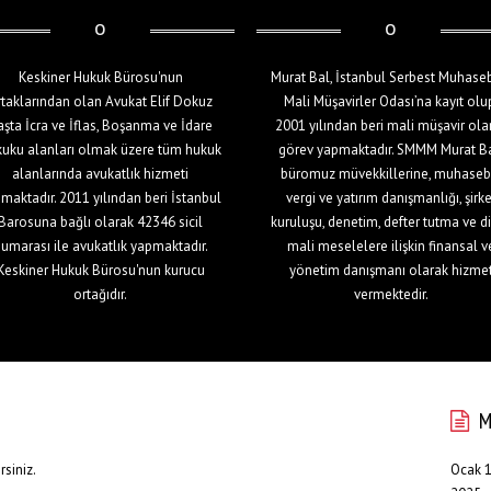
Keskiner Hukuk Bürosu'nun
Murat Bal, İstanbul Serbest Muhase
rtaklarından olan Avukat Elif Dokuz
Mali Müşavirler Odası’na kayıt olu
aşta İcra ve İflas, Boşanma ve İdare
2001 yılından beri mali müşavir ola
uku alanları olmak üzere tüm hukuk
görev yapmaktadır. SMMM Murat Ba
alanlarında avukatlık hizmeti
büromuz müvekkillerine, muhaseb
maktadır. 2011 yılından beri İstanbul
vergi ve yatırım danışmanlığı, şirke
Barosuna bağlı olarak 42346 sicil
kuruluşu, denetim, defter tutma ve d
umarası ile avukatlık yapmaktadır.
mali meselelere ilişkin finansal v
Keskiner Hukuk Bürosu'nun kurucu
yönetim danışmanı olarak hizme
ortağıdır.
vermektedir.
M
rsiniz.
Ocak 1