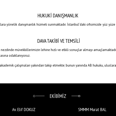
HUKUKİ DANIŞMANLIK
ulara yönelik danışmanlık hizmeti sunmaktadır. İstanbul’daki ofisimizde yüz yüz
DAVA TAKİBİ VE TEMSİLİ
zdinde müvekkillerimizin lehine hızlı ve etkili sonuçlar almayı amaçlamaktadır. H
masına odaklanıyoruz.
akademik çalışmaları yakından takip etmekte; bunun yanında AB hukuku, uluslarar
EKİBİMİZ
Av. Elif DOKUZ
SMMM Murat BAL