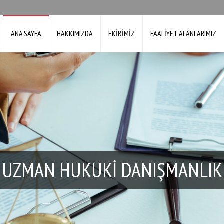
ANA SAYFA
HAKKIMIZDA
EKİBİMİZ
FAALİYET ALANLARIMIZ
UZMAN HUKUKİ DANIŞMANLIK