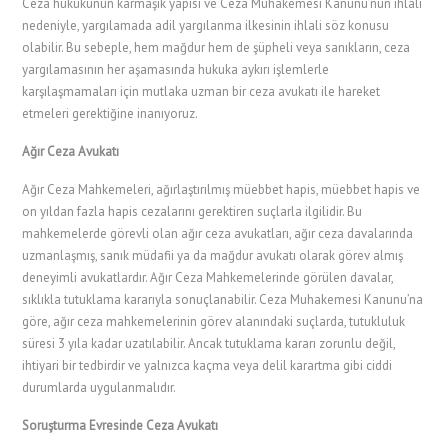
Ceza hukukunun karmaşık yapısı ve Ceza Muhakemesi Kanunu’nun ihlali
nedeniyle, yargılamada adil yargılanma ilkesinin ihlali söz konusu
olabilir. Bu sebeple, hem mağdur hem de şüpheli veya sanıkların, ceza
yargılamasının her aşamasında hukuka aykırı işlemlerle
karşılaşmamaları için mutlaka uzman bir ceza avukatı ile hareket
etmeleri gerektiğine inanıyoruz.
Ağır Ceza Avukatı
Ağır Ceza Mahkemeleri, ağırlaştırılmış müebbet hapis, müebbet hapis ve
on yıldan fazla hapis cezalarını gerektiren suçlarla ilgilidir. Bu
mahkemelerde görevli olan ağır ceza avukatları, ağır ceza davalarında
uzmanlaşmış, sanık müdafii ya da mağdur avukatı olarak görev almış
deneyimli avukatlardır. Ağır Ceza Mahkemelerinde görülen davalar,
sıklıkla tutuklama kararıyla sonuçlanabilir. Ceza Muhakemesi Kanunu’na
göre, ağır ceza mahkemelerinin görev alanındaki suçlarda, tutukluluk
süresi 3 yıla kadar uzatılabilir. Ancak tutuklama kararı zorunlu değil,
ihtiyari bir tedbirdir ve yalnızca kaçma veya delil karartma gibi ciddi
durumlarda uygulanmalıdır.
Soruşturma Evresinde Ceza Avukatı