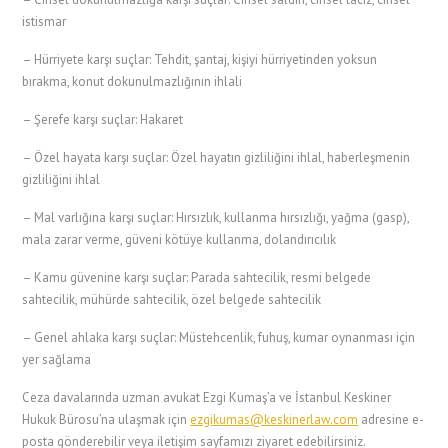
istismar
– Hürriyete karşı suçlar: Tehdit, şantaj, kişiyi hürriyetinden yoksun
bırakma, konut dokunulmazlığının ihlali
– Şerefe karşı suçlar: Hakaret
– Özel hayata karşı suçlar: Özel hayatın gizliliğini ihlal, haberleşmenin
gizliliğini ihlal
– Mal varlığına karşı suçlar: Hırsızlık, kullanma hırsızlığı, yağma (gasp),
mala zarar verme, güveni kötüye kullanma, dolandırıcılık
– Kamu güvenine karşı suçlar: Parada sahtecilik, resmi belgede
sahtecilik, mühürde sahtecilik, özel belgede sahtecilik
– Genel ahlaka karşı suçlar: Müstehcenlik, fuhuş, kumar oynanması için
yer sağlama
Ceza davalarında uzman avukat Ezgi Kumaş’a ve İstanbul Keskiner
Hukuk Bürosu’na ulaşmak için
ezgikumas@keskinerlaw.com
adresine e-
posta gönderebilir veya iletişim sayfamızı ziyaret edebilirsiniz.