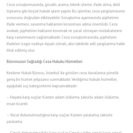
Ceza soruşturmasında, gözaltı, arama, teknik izleme, ifade alma, delil
toplama gibi birçok hukuki işlem yapılır. Bu işlemler, ceza yargılamasının
sonucunu doğrudan etkileyebilir. Soruşturma aşamasında şüphelinin
ifade vermesi, savunma haklarının korunması adına önemlidir. Ceza
avukatı, şüphelinin haklarını korumak ve yasal olmayan müdahalelere
karşı savunmasını sağlamaktadır. Ceza soruşturmasında, şüphelinin
ifadeleri özgür iradeye dayalı olmalı, aksi takdirde adil yargılanma hakkı
ihlal edilmiş olur.
Büromuzun Sağladığı Ceza Hukuku Hizmetleri
Keskiner Hukuk Bürosu, İstanbul’da görülen ceza davalarına yönelik
geniş bir hizmet yelpazesi sunmaktadır. Verdiğimiz hukuki hizmetler,
aşağıdaki suç kategorilerini kapsamaktadır:
– Hayata karşı suçlar: Kasten adam öldürme, taksirle adam öldürme,
insan ticareti
– Vücut dokunulmazlığına karşı suçlar: Kasten yaralama, taksirle
yaralama
– Cinsel dokunulmazlığa karşı suçlar: Cinsel saldırı, cinsel taciz, cinsel