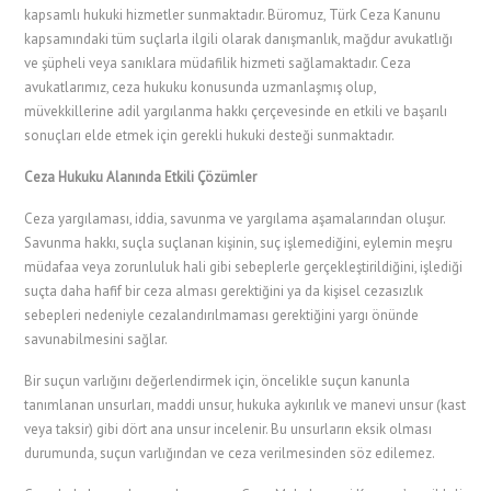
kapsamlı hukuki hizmetler sunmaktadır. Büromuz, Türk Ceza Kanunu
kapsamındaki tüm suçlarla ilgili olarak danışmanlık, mağdur avukatlığı
ve şüpheli veya sanıklara müdafilik hizmeti sağlamaktadır. Ceza
avukatlarımız, ceza hukuku konusunda uzmanlaşmış olup,
müvekkillerine adil yargılanma hakkı çerçevesinde en etkili ve başarılı
sonuçları elde etmek için gerekli hukuki desteği sunmaktadır.
Ceza Hukuku Alanında Etkili Çözümler
Ceza yargılaması, iddia, savunma ve yargılama aşamalarından oluşur.
Savunma hakkı, suçla suçlanan kişinin, suç işlemediğini, eylemin meşru
müdafaa veya zorunluluk hali gibi sebeplerle gerçekleştirildiğini, işlediği
suçta daha hafif bir ceza alması gerektiğini ya da kişisel cezasızlık
sebepleri nedeniyle cezalandırılmaması gerektiğini yargı önünde
savunabilmesini sağlar.
Bir suçun varlığını değerlendirmek için, öncelikle suçun kanunla
tanımlanan unsurları, maddi unsur, hukuka aykırılık ve manevi unsur (kast
veya taksir) gibi dört ana unsur incelenir. Bu unsurların eksik olması
durumunda, suçun varlığından ve ceza verilmesinden söz edilemez.