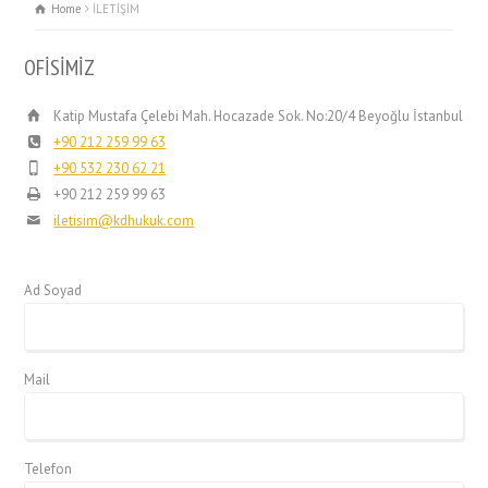
Home
İLETİŞİM
OFİSİMİZ
Katip Mustafa Çelebi Mah. Hocazade Sok. No:20/4 Beyoğlu İstanbul
+90 212 259 99 63
+90 532 230 62 21
+90 212 259 99 63
iletisim@kdhukuk.com
Ad Soyad
Mail
Telefon