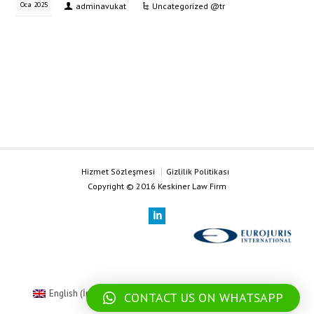
Oca 2025
adminavukat
Uncategorized @tr
Hizmet Sözleşmesi
Gizlilik Politikası
Copyright © 2016 Keskiner Law Firm
English
(
İngilizce
)
Deutsch
(
Almanca
)
Türkçe
CONTACT US ON WHATSAPP